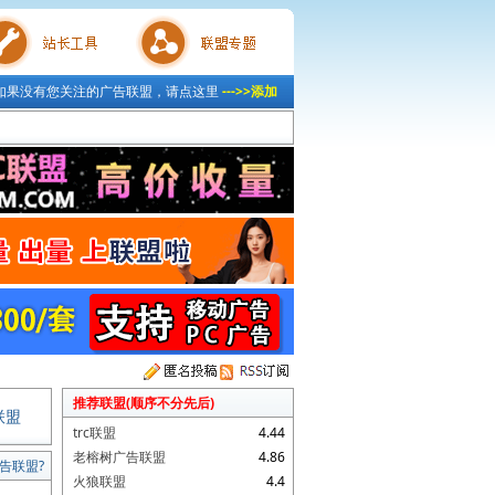
如果没有您关注的广告联盟，请点这里
--->>添加
具
联盟专题
推荐联盟(顺序不分先后)
联盟
trc联盟
4.44
老榕树广告联盟
4.86
告联盟?
火狼联盟
4.4