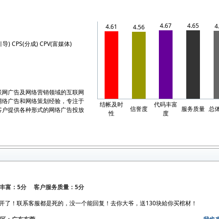
4.67
4.65
4
4.61
4.56
引导) CPS(分成) CPV(富媒体)
联网广告及网络营销领域的互联网
网络广告和网络策划经验，专注于
结帐及时
代码丰富
信誉度
服务质量
总
客户提供各种形式的网络广告投放
性
度
丰富：5分 客户服务质量：5分
不开了！联系客服都是死的，没一个能回复！去你大爷，送130块給你买棺材！