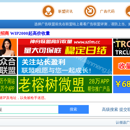
选择广告联盟前先在联盟啦上看看广告联盟评测，谨防上当。
联盟学院
广告代码
站长工
位招商
WIP2000起高价收量
者IP及地址，以免被枪手迷惑。
高级搜索
提交
认领该广