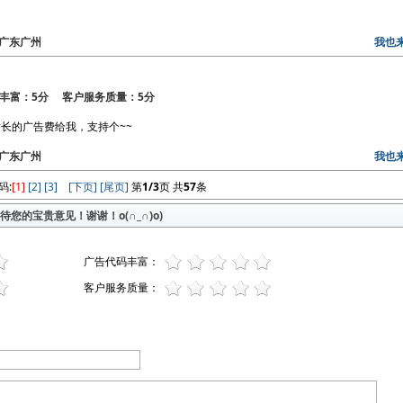
区：广东广州
我也
丰富：5分 客户服务质量：5分
长的广告费给我，支持个~~
区：广东广州
我也
码:
[1]
[2]
[3]
[下页]
[尾页]
第
1/3
页 共
57
条
您的宝贵意见！谢谢！o(∩_∩)o)
广告代码丰富：
客户服务质量：