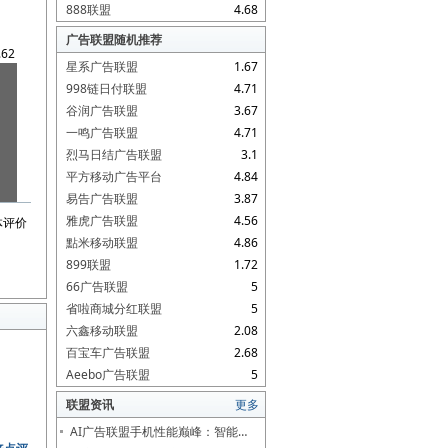
888联盟
4.68
广告联盟随机推荐
.62
星系广告联盟
1.67
998链日付联盟
4.71
谷润广告联盟
3.67
一鸣广告联盟
4.71
烈马日结广告联盟
3.1
平方移动广告平台
4.84
易告广告联盟
3.87
雅虎广告联盟
4.56
体评价
點米移动联盟
4.86
899联盟
1.72
66广告联盟
5
省啦商城分红联盟
5
六鑫移动联盟
2.08
百宝车广告联盟
2.68
Aeebo广告联盟
5
联盟资讯
更多
AI广告联盟手机性能巅峰：智能…