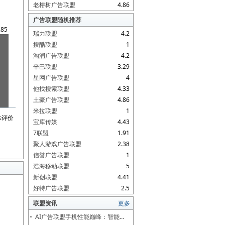
老榕树广告联盟
4.86
广告联盟随机推荐
.85
瑞力联盟
4.2
搜酷联盟
1
淘润广告联盟
4.2
辛巴联盟
3.29
星网广告联盟
4
他找搜索联盟
4.33
土豪广告联盟
4.86
米拉联盟
1
体评价
宝库传媒
4.43
7联盟
1.91
聚人游戏广告联盟
2.38
信誉广告联盟
1
浩海移动联盟
5
新创联盟
4.41
好特广告联盟
2.5
联盟资讯
更多
AI广告联盟手机性能巅峰：智能…