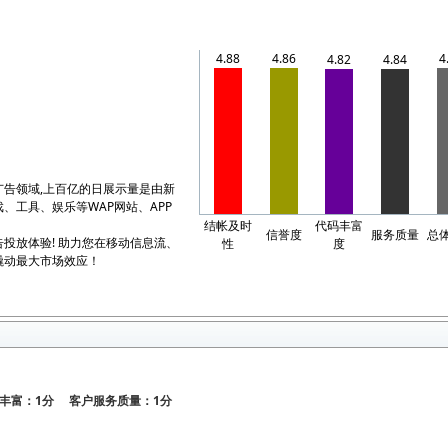
4.88
4.86
4
4.82
4.84
广告领域,上百亿的日展示量是由新
、工具、娱乐等WAP网站、APP
，
结帐及时
代码丰富
信誉度
服务质量
总
投放体验! 助力您在移动信息流、
性
度
撬动最大市场效应！
丰富：1分 客户服务质量：1分