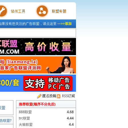
如果没有您关注的广告联盟，请点这里
--->>添加
具
联盟专题
推荐联盟(顺序不分先后)
联盟
888联盟
4.68
trc联盟
4.44
告联盟?
火狼联盟
4.4