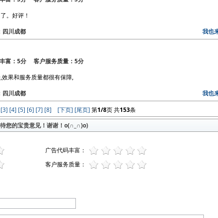
的了。好评！
区：四川成都
我也
丰富：5分 客户服务质量：5分
,效果和服务质量都很有保障,
区：四川成都
我也
[3]
[4]
[5]
[6]
[7]
[8]
[下页]
[尾页]
第
1/8
页 共
153
条
您的宝贵意见！谢谢！o(∩_∩)o)
广告代码丰富：
客户服务质量：