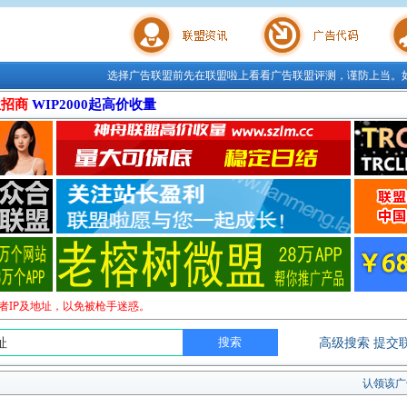
选择广告联盟前先在联盟啦上看看广告联盟评测，谨防上当。
联盟学院
广告代码
站长工
位招商
WIP2000起高价收量
者IP及地址，以免被枪手迷惑。
高级搜索
提交
认领该广