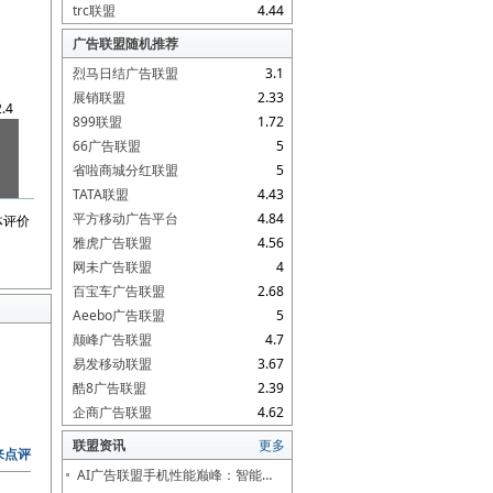
trc联盟
4.44
广告联盟随机推荐
烈马日结广告联盟
3.1
展销联盟
2.33
2.4
899联盟
1.72
66广告联盟
5
省啦商城分红联盟
5
TATA联盟
4.43
平方移动广告平台
4.84
体评价
雅虎广告联盟
4.56
网未广告联盟
4
百宝车广告联盟
2.68
Aeebo广告联盟
5
颠峰广告联盟
4.7
易发移动联盟
3.67
酷8广告联盟
2.39
企商广告联盟
4.62
联盟资讯
更多
来点评
AI广告联盟手机性能巅峰：智能…