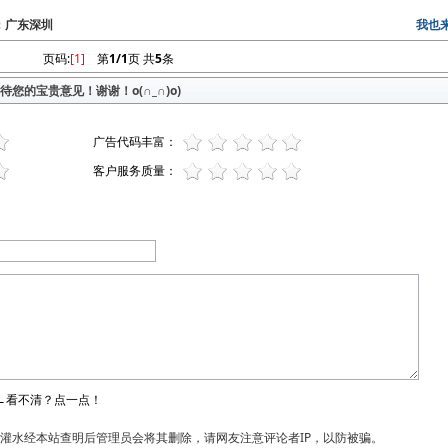
区：广东深圳
我也
页码:
[1]
第
1/1
页 共
5
条
您的宝贵意见！谢谢！o(∩_∩)o)
广告代码丰富：
客户服务质量：
←看不清？点一点！
和灌水经本站查明后管理员会将其删除，请网友注意评论者IP，以防被骗。