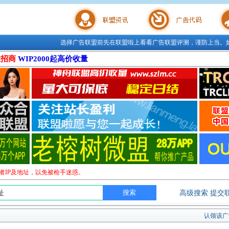
选择广告联盟前先在联盟啦上看看广告联盟评测，谨防上当。
联盟学院
广告代码
站长工
位招商
WIP2000起高价收量
者IP及地址，以免被枪手迷惑。
高级搜索
提交
认领该广