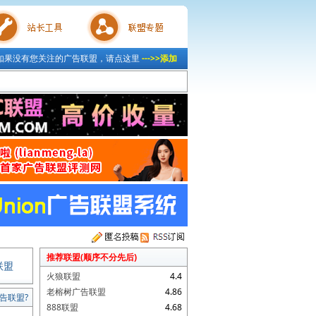
如果没有您关注的广告联盟，请点这里
--->>添加
具
联盟专题
推荐联盟(顺序不分先后)
联盟
火狼联盟
4.4
老榕树广告联盟
4.86
告联盟?
888联盟
4.68