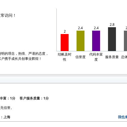
正常访问！
2.8
2.4
2.4
2
则明的理念，热情、严谨的态度，
结帐及时
代码丰富
信誉度
服务质量
总
客户携手成长共创事业辉煌！
性
度
丰富：1分 客户服务质量：1分
毫无信誉。
地区：上海
我也