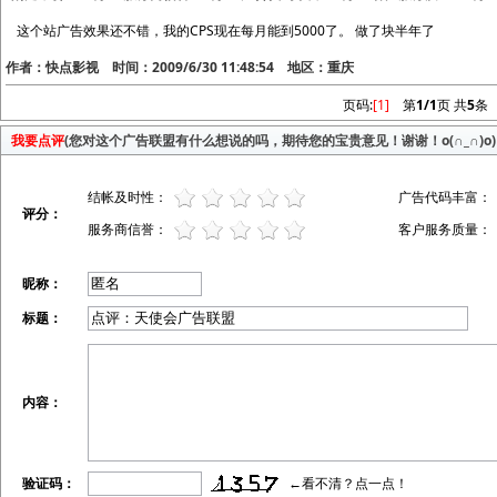
这个站广告效果还不错，我的CPS现在每月能到5000了。 做了块半年了
作者：快点影视 时间：2009/6/30 11:48:54 地区：重庆
页码:
[1]
第
1/1
页 共
5
条
我要点评
(您对这个广告联盟有什么想说的吗，期待您的宝贵意见！谢谢！o(∩_∩)o)
结帐及时性：
广告代码丰富：
评分：
服务商信誉：
客户服务质量：
昵称：
标题：
内容：
验证码：
←看不清？点一点！