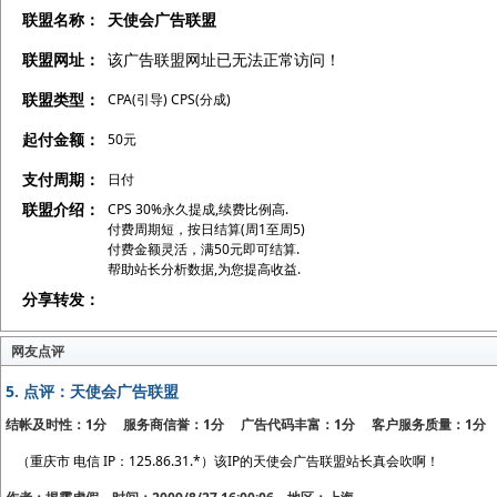
联盟名称：
天使会广告联盟
联盟网址：
该广告联盟网址已无法正常访问！
联盟类型：
CPA(引导) CPS(分成)
起付金额：
50元
支付周期：
日付
联盟介绍：
CPS 30%永久提成,续费比例高.
付费周期短，按日结算(周1至周5)
付费金额灵活，满50元即可结算.
帮助站长分析数据,为您提高收益.
分享转发：
网友点评
5.
点评：天使会广告联盟
结帐及时性：1分 服务商信誉：1分 广告代码丰富：1分 客户服务质量：1分
（重庆市 电信 IP：125.86.31.*）该IP的天使会广告联盟站长真会吹啊！