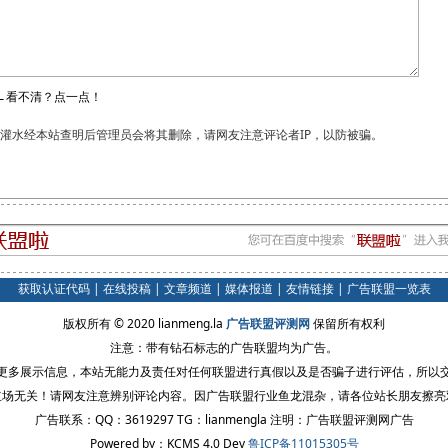
←看不清？点一点！
和灌水经本站查明后管理员会将其删除，请网友注意评论者IP，以防被骗。
获取认证代码
|
在线投稿
|
文章频道
|
媒体报道
|
友情链接
|
广告联盟一览表
版权所有 © 2020 lianmeng.la
广告联盟评测网
保留所有权利
注意：带有钻石标志的广告联盟均为广告。
更多展示信息，本站无能力及责任对任何联盟进行真假以及是否骗子进行评估，所以
立场无关！请网友注意辨别评论内容。因广告联盟行业鱼龙混杂，请各位站长朋友擦亮
广告联系：QQ：3619297 TG：lianmengla 注明：广告联盟评测网广告
Powered by：KCMS 4.0 Dev
鲁ICP备11015305号