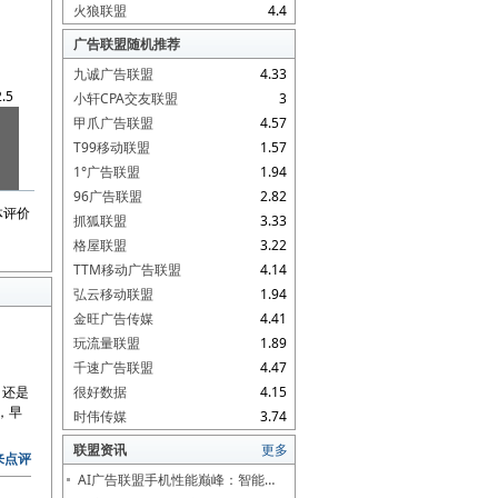
火狼联盟
4.4
广告联盟随机推荐
九诚广告联盟
4.33
2.5
小轩CPA交友联盟
3
甲爪广告联盟
4.57
T99移动联盟
1.57
1°广告联盟
1.94
96广告联盟
2.82
体评价
抓狐联盟
3.33
格屋联盟
3.22
TTM移动广告联盟
4.14
弘云移动联盟
1.94
金旺广告传媒
4.41
玩流量联盟
1.89
千速广告联盟
4.47
，还是
很好数据
4.15
，早
时伟传媒
3.74
联盟资讯
更多
来点评
AI广告联盟手机性能巅峰：智能…