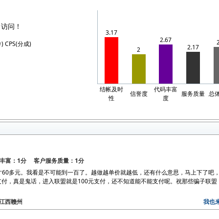
常访问！
3.17
2.67
) CPS(分成)
2.17
2
结帐及时
代码丰富
信誉度
服务质量
总
性
度
丰富：1分 客户服务质量：1分
，就才60多元。我看是不可能到一百了。越做越单价就越低，还有什么意思，马上下了吧
支付，真是鬼话，进入联盟就是100元支付，还不知道能不能支付呢。祝那些骗子联盟
区：江西赣州
我也