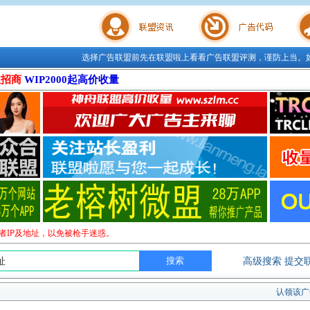
选择广告联盟前先在联盟啦上看看广告联盟评测，谨防上当。
联盟学院
广告代码
站长工
位招商
WIP2000起高价收量
者IP及地址，以免被枪手迷惑。
高级搜索
提交
认领该广