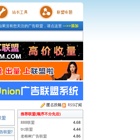
如果没有您关注的广告联盟，请点这里
--->>添加
具
联盟专题
推荐联盟(顺序不分先后)
联盟
888联盟
4.68
trc联盟
4.44
告联盟?
老榕树广告联盟
4.86