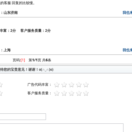
的客服 回复的比较慢。
地区：山东济南
我也
丰富：2分 客户服务质量：2分
地区：上海
我也
页码:
[1]
第
1/1
页 共
6
条
您的宝贵意见！谢谢！o(∩_∩)o)
广告代码丰富：
客户服务质量：