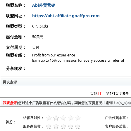
联盟名称：
Abi外贸营销
联盟网址：
https://abi-affiliate.goaffpro.com
联盟类型：
CPS(分成)
起付金额：
50美元
支付周期：
日付
联盟介绍：
Profit from our experience
Earn up to 15% commission for every successful referral
分享转发：
网友点评
页码:
[1]
第
1/1
页 共
0
条
我要点评
(您对这个广告联盟有什么想说的吗，期待您的宝贵意见！谢谢！o(∩_∩)o)
结帐及时性：
广告代码丰富：
评分：
服务商信誉：
客户服务质量：