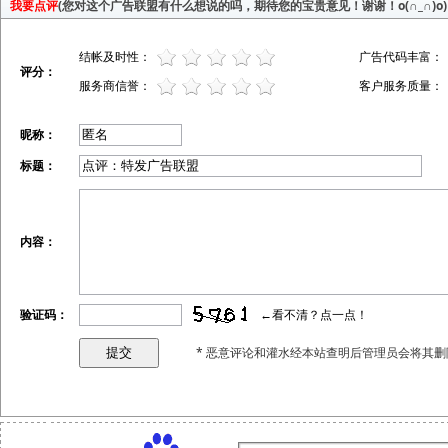
我要点评
(您对这个广告联盟有什么想说的吗，期待您的宝贵意见！谢谢！o(∩_∩)o)
结帐及时性：
广告代码丰富：
评分：
服务商信誉：
客户服务质量：
昵称：
标题：
内容：
验证码：
←看不清？点一点！
* 恶意评论和灌水经本站查明后管理员会将其删