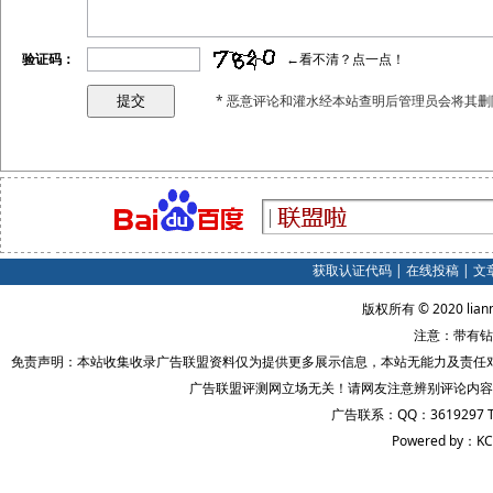
验证码：
←看不清？点一点！
* 恶意评论和灌水经本站查明后管理员会将其删
获取认证代码
|
在线投稿
|
文
版权所有 © 2020 lian
注意：带有钻
免责声明：本站收集收录广告联盟资料仅为提供更多展示信息，本站无能力及责任
广告联盟评测网立场无关！请网友注意辨别评论内容
广告联系：QQ：3619297 
Powered by：KC