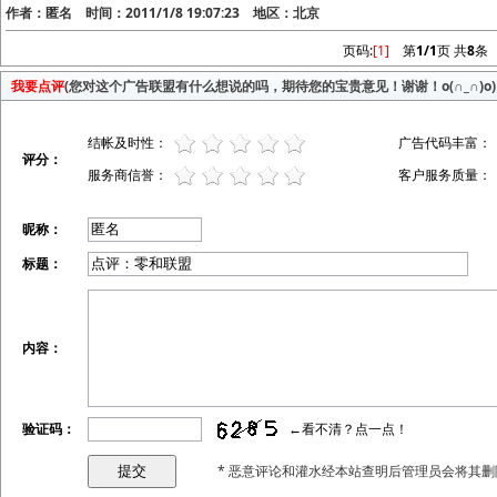
作者：匿名 时间：2011/1/8 19:07:23 地区：北京
页码:
[1]
第
1/1
页 共
8
条
我要点评
(您对这个广告联盟有什么想说的吗，期待您的宝贵意见！谢谢！o(∩_∩)o)
结帐及时性：
广告代码丰富：
评分：
服务商信誉：
客户服务质量：
昵称：
标题：
内容：
验证码：
←看不清？点一点！
* 恶意评论和灌水经本站查明后管理员会将其删