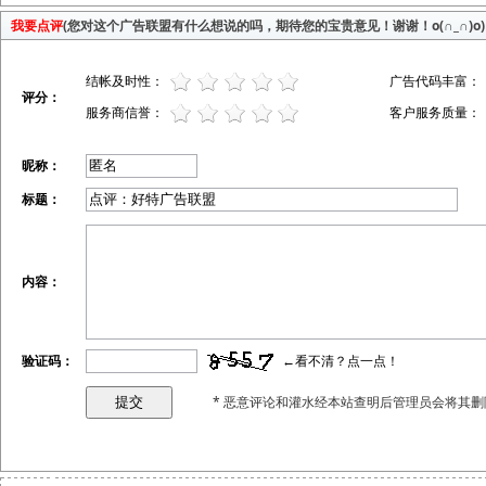
我要点评
(您对这个广告联盟有什么想说的吗，期待您的宝贵意见！谢谢！o(∩_∩)o)
结帐及时性：
广告代码丰富：
评分：
服务商信誉：
客户服务质量：
昵称：
标题：
内容：
验证码：
←看不清？点一点！
* 恶意评论和灌水经本站查明后管理员会将其删