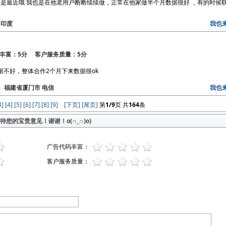
是最近哦 我也是在他老用户断断续续做，正常在他家做半个月数据很好 ，有的时候联
 印度
我也
丰富：5分 客户服务质量：5分
据不好，整体合作2个月下来数据很ok
区： 福建省厦门市 电信
我也
3]
[4]
[5]
[6]
[7]
[8]
[9]
[下页]
[尾页]
第
1/9
页 共
164
条
您的宝贵意见！谢谢！o(∩_∩)o)
广告代码丰富：
客户服务质量：