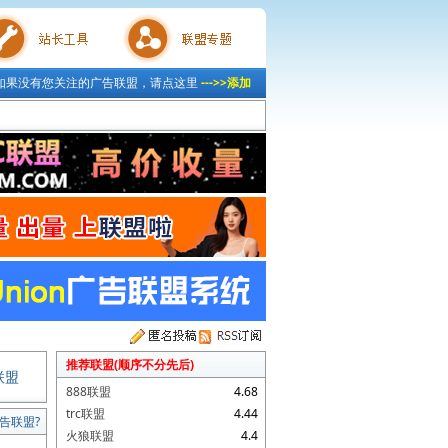
如果没有您关注的广告联盟，请点这里
--->>添加
具
联盟专题
推荐联盟(顺序不分先后)
联盟
888联盟
4.68
trc联盟
4.44
告联盟?
火狼联盟
4.4