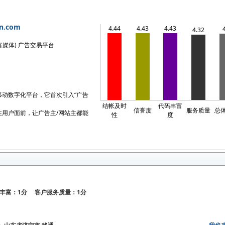
an.com
4.44
4.43
4.43
4.32
V(富媒体) 广告交易平台
移动数字化平台，它首次引入“广告
结帐及时
代码丰富
信誉度
服务质量
总
在用户面前，让广告主/网站主都能
性
度
丰富：1分 客户服务质量：1分