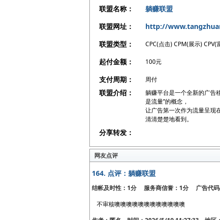
联盟名称：
躺赚联盟
联盟网址：
http://www.tangzhu
联盟类型：
CPC(点击) CPM(展示) CP
起付金额：
100元
支付周期：
周付
联盟介绍：
躺赚平台是一个全新的广告
是流量”的概念，
让广告第一次作为流量呈现
清清楚楚地看到。
分享转发：
网友点评
164.
点评：躺赚联盟
结帐及时性：1分 服务商信誉：1分 广告代码
不审核噢噢噢噢噢噢噢噢噢噢噢噢