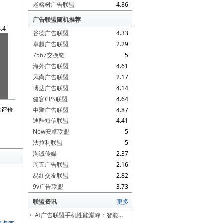
老榕树广告联盟
4.86
广告联盟随机推荐
4.4
谷德广告联盟
4.33
卓越广告联盟
2.29
7567交换链
5
海外广告联盟
4.61
风尚广告联盟
2.17
博达广告联盟
4.14
健客CPS联盟
4.64
体评价
中聚广告联盟
4.87
迪酷短信联盟
4.41
New安卓联盟
5
法拉利联盟
5
淘诚传媒
2.37
周五广告联盟
2.16
易红交友联盟
2.82
9v广告联盟
3.73
联盟资讯
更多
AI广告联盟手机性能巅峰：智能…