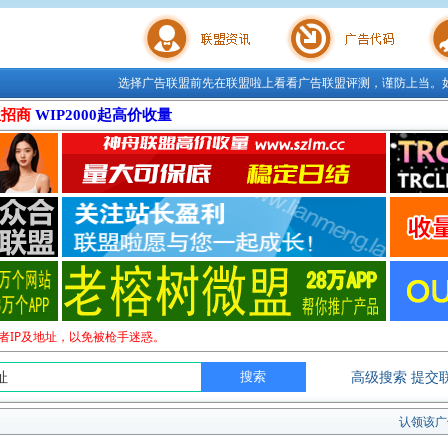
选择广告联盟前先在联盟啦上看看广告联盟评测，谨防上当。
联盟学院
广告代码
站长工
位招商
WIP2000起高价收量
者IP及地址，以免被枪手迷惑。
高级搜索
提交
认领该广