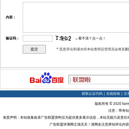
内容：
验证码：
←看不清？点一点！
* 恶意评论和灌水经本站查明后管理员会将其删
获取认证代码
|
在线投稿
|
文
版权所有 © 2020 lian
注意：带有钻
免责声明：本站收集收录广告联盟资料仅为提供更多展示信息，本站无能力及责任
广告联盟评测网立场无关！请网友注意辨别评论内容