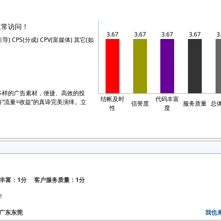
正常访问！
3.67
3.67
3.67
3.67
3
(引导) CPS(分成) CPV(富媒体) 其它(如
多样的广告素材，便捷、高效的投
结帐及时
代码丰富
“流量=收益”的真谛完美演绎。立
信誉度
服务质量
总
性
度
丰富：1分 客户服务质量：1分
！
区：广东东莞
我也