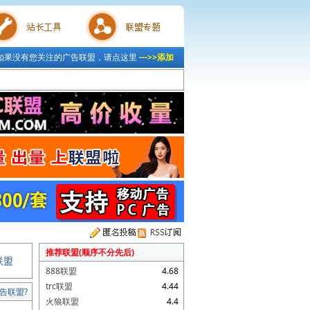
如果没有您关注的广告联盟，请点这里
--->>添加
具
联盟专题
推荐联盟(顺序不分先后)
联盟
888联盟
4.68
trc联盟
4.44
告联盟?
火狼联盟
4.4