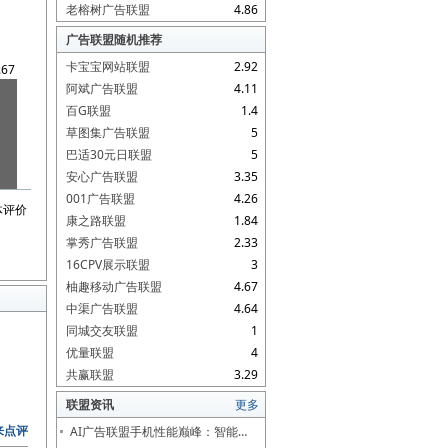
老榕树广告联盟
4.86
广告联盟随机推荐
卡宝宝网站联盟
2.92
.67
阿斌广告联盟
4.11
百G联盟
1.4
草图集广告联盟
5
巴适30元日联盟
5
安心广告联盟
3.35
001广告联盟
4.26
体评价
康之路联盟
1.84
掌秀广告联盟
2.33
16CPV展示联盟
3
柚趣移动广告联盟
4.67
中渠广告联盟
4.64
同城交友联盟
1
优量联盟
4
共赢联盟
3.29
联盟资讯
更多
来点评
AI广告联盟手机性能巅峰：智能…