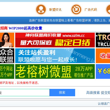
选择广告联盟前先在联盟啦上看看广告联盟评测，谨防上当。
联盟学院
广告代码
站长工
位招商
WIP2000起高价收量
者IP及地址，以免被枪手迷惑。
高级搜索
提交
认领该广