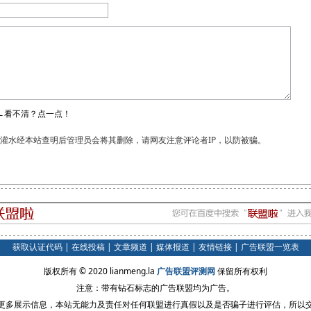
←看不清？点一点！
和灌水经本站查明后管理员会将其删除，请网友注意评论者IP，以防被骗。
获取认证代码
|
在线投稿
|
文章频道
|
媒体报道
|
友情链接
|
广告联盟一览表
版权所有 © 2020 lianmeng.la
广告联盟评测网
保留所有权利
注意：带有钻石标志的广告联盟均为广告。
更多展示信息，本站无能力及责任对任何联盟进行真假以及是否骗子进行评估，所以