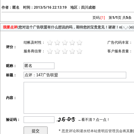
作者：匿名 时间：2013/5/16 22:13:19 地区：四川成都
页码:
[1]
第
1/1
页 共
5
条
我要点评
(您对这个广告联盟有什么想说的吗，期待您的宝贵意见！谢谢！o(∩_∩)o)
结帐及时性：
广告代码丰富：
评分：
服务商信誉：
客户服务质量：
昵称：
标题：
内容：
验证码：
←看不清？点一点！
* 恶意评论和灌水经本站查明后管理员会将其删