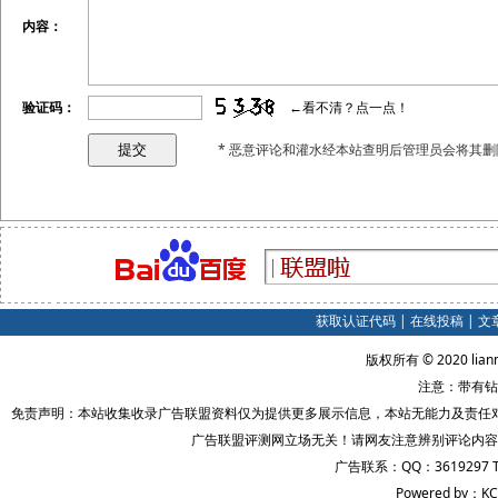
内容：
验证码：
←看不清？点一点！
* 恶意评论和灌水经本站查明后管理员会将其删
获取认证代码
|
在线投稿
|
文
版权所有 © 2020 lian
注意：带有钻
免责声明：本站收集收录广告联盟资料仅为提供更多展示信息，本站无能力及责任
广告联盟评测网立场无关！请网友注意辨别评论内容
广告联系：QQ：3619297 
Powered by：KC