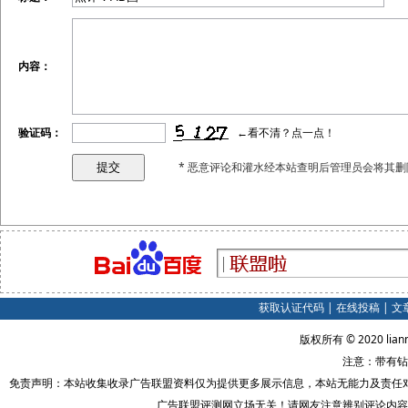
内容：
验证码：
←看不清？点一点！
* 恶意评论和灌水经本站查明后管理员会将其删
获取认证代码
|
在线投稿
|
文
版权所有 © 2020 lian
注意：带有钻
免责声明：本站收集收录广告联盟资料仅为提供更多展示信息，本站无能力及责任
广告联盟评测网立场无关！请网友注意辨别评论内容