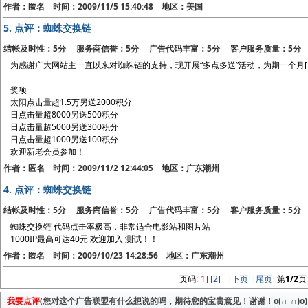
作者：匿名 时间：2009/11/5 15:40:48 地区：美国
5.
点评：蜘蛛交换链
结帐及时性：5分 服务商信誉：5分 广告代码丰富：5分 客户服务质量：5分
为感谢广大网站主一直以来对蜘蛛链的支持，现开展“多点多送”活动，为期一个月[1
奖项
太阳点击量超1.5万另送2000积分
日点击量超8000另送500积分
日点击量超5000另送300积分
日点击量超1000另送100积分
欢迎新老会员参加！
作者：匿名 时间：2009/11/2 12:44:05 地区：广东潮州
4.
点评：蜘蛛交换链
结帐及时性：5分 服务商信誉：5分 广告代码丰富：5分 客户服务质量：5分
蜘蛛交换链 代码点击率极高，非常适合电影站和图片站
1000IP最高可达40元 欢迎加入 测试！！
作者：匿名 时间：2009/10/23 14:28:56 地区：广东潮州
页码:
[1]
[2]
[下页]
[尾页]
第
1/2
页
我要点评
(您对这个广告联盟有什么想说的吗，期待您的宝贵意见！谢谢！o(∩_∩)o)