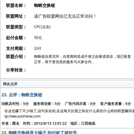
联盟名称：
蜘蛛交换链
联盟网址：
该广告联盟网址已无法正常访问！
联盟类型：
CPC(点击)
起付金额：
50元
支付周期：
日付
联盟介绍：
蜘蛛链自查完毕，自查期间造成不便之处敬请原谅，现已恢复
正常，将于更优质的服务与大家合作。
分享转发：
网友点评
23.
点评：蜘蛛交换链
结帐及时性：5分 服务商信誉：5分 广告代码丰富：5分 客户服务质量：5分
在这也赚了不少钱了,说句实在的,在这每天比我之前在什么易告什么样的联盟赚得
tp://ww.xunmeiw.com
作者：匿名 时间：2012/8/13 12:01:22 地区：江西南昌
22.
蜘蛛交换链是大骗子,到付款了就封号