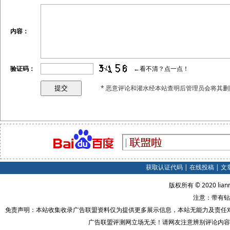
内容：
验证码：
←看不清？点一点！
* 恶意评论和灌水经本站查明后管理员会将其删
获取认证代码
|
在线投稿
|
文
版权所有 © 2020 lian
注意：带有钻
免责声明：本站收集收录广告联盟资料仅为提供更多展示信息，本站无能力及责任
广告联盟评测网立场无关！请网友注意辨别评论内容