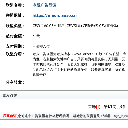
联盟名称：
老叟广告联盟
联盟网址：
https://union.laoso.cn
联盟类型：
CPC(点击) CPM(展示) CPA(引导) CPS(分成) CPV(富媒体)
起付金额：
50元
支付周期：
申请即支付
联盟介绍：
老叟广告联盟为老叟搜索（www.laoso.cn）旗下广告联盟，专
为推广老叟搜索关键字广告，只要你的流量真实，无刷量、无
作弊我们就认真合作！老老实实做站，明明白白赚钱！欢迎各
位新老站长合作！不管你的流量多少，只要是真实量，我们都
真诚合作！
分享转发：
网友点评
页码:
[1]
第
1/1
页 共
0
条
我要点评
(您对这个广告联盟有什么想说的吗，期待您的宝贵意见！谢谢！o(∩_∩)o)