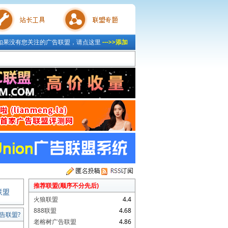
如果没有您关注的广告联盟，请点这里
--->>添加
具
联盟专题
推荐联盟(顺序不分先后)
联盟
火狼联盟
4.4
888联盟
4.68
告联盟?
老榕树广告联盟
4.86