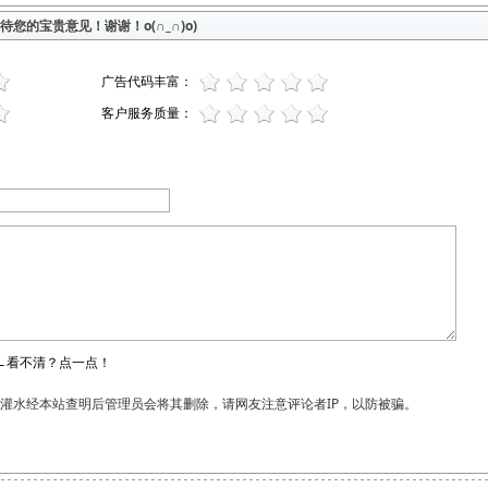
您的宝贵意见！谢谢！o(∩_∩)o)
广告代码丰富：
客户服务质量：
←看不清？点一点！
和灌水经本站查明后管理员会将其删除，请网友注意评论者IP，以防被骗。