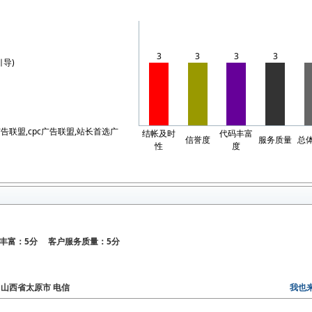
3
3
3
3
引导)
8广告联盟,cpc广告联盟,站长首选广
结帐及时
代码丰富
信誉度
服务质量
总
性
度
丰富：5分 客户服务质量：5分
区： 山西省太原市 电信
我也