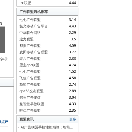
trc联盟
4.44
广告联盟随机推荐
七七广告联盟
3.14
3
极光移动广告平台
4.43
中华联合网络
2.29
途戈联盟
3.5
都播广告联盟
4.59
麦田移动广告联盟
3.77
聚八广告联盟
2.33
体评价
盟主cpc联盟
4.74
七七广告联盟
1.52
飞信广告联盟
4.58
挚盟广告联盟
2.74
cpa58交友联盟
2.89
鳄鱼广告传媒
3.04
益智堂早教联盟
4.33
唯仁广告联盟
2.35
联盟资讯
更多
来点评
AI广告联盟手机性能巅峰：智能…