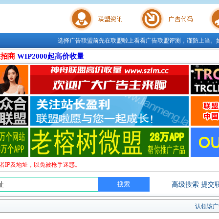
选择广告联盟前先在联盟啦上看看广告联盟评测，谨防上当。
联盟学院
广告代码
站长工
位招商
WIP2000起高价收量
者IP及地址，以免被枪手迷惑。
高级搜索
提交
认领该广