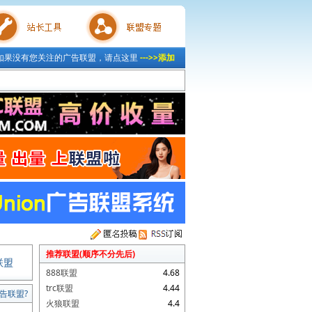
如果没有您关注的广告联盟，请点这里
--->>添加
具
联盟专题
推荐联盟(顺序不分先后)
联盟
888联盟
4.68
trc联盟
4.44
告联盟?
火狼联盟
4.4