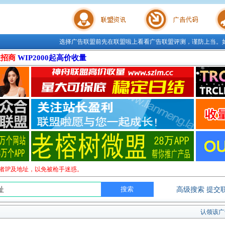
选择广告联盟前先在联盟啦上看看广告联盟评测，谨防上当。
联盟学院
广告代码
站长工
位招商
WIP2000起高价收量
者IP及地址，以免被枪手迷惑。
高级搜索
提交
认领该广