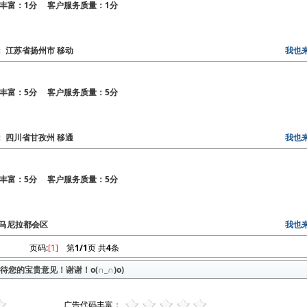
丰富：1分 客户服务质量：1分
区： 江苏省扬州市 移动
我也
丰富：5分 客户服务质量：5分
区： 四川省甘孜州 移通
我也
丰富：5分 客户服务质量：5分
区：马尼拉都会区
我也
页码:
[1]
第
1/1
页 共
4
条
您的宝贵意见！谢谢！o(∩_∩)o)
广告代码丰富：