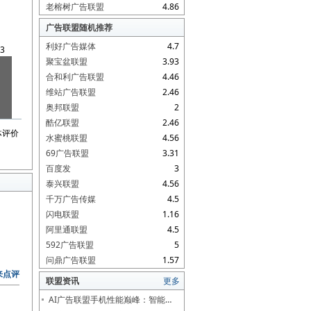
老榕树广告联盟
4.86
广告联盟随机推荐
利好广告媒体
4.7
3
聚宝盆联盟
3.93
合和利广告联盟
4.46
维站广告联盟
2.46
奥邦联盟
2
酷亿联盟
2.46
体评价
水蜜桃联盟
4.56
69广告联盟
3.31
百度发
3
泰兴联盟
4.56
千万广告传媒
4.5
闪电联盟
1.16
阿里通联盟
4.5
592广告联盟
5
问鼎广告联盟
1.57
来点评
联盟资讯
更多
AI广告联盟手机性能巅峰：智能…