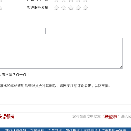
客户服务质量：
←看不清？点一点！
和灌水经本站查明后管理员会将其删除，请网友注意评论者IP，以防被骗。
获取认证代码
|
在线投稿
|
文章频道
|
媒体报道
|
友情链接
|
广告联盟一览表