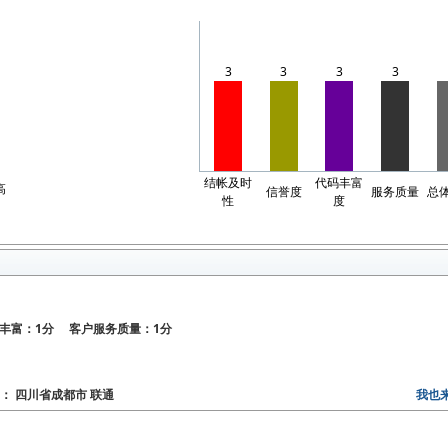
3
3
3
3
结帐及时
代码丰富
高
信誉度
服务质量
总
性
度
丰富：1分 客户服务质量：1分
地区： 四川省成都市 联通
我也