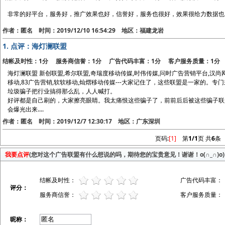
非常的好平台，服务好，推广效果也好，信誉好，服务也很好，效果很给力数据也
作者：匿名 时间：2019/12/10 16:54:29 地区：福建龙岩
1.
点评：海灯澜联盟
结帐及时性：1分 服务商信誉：1分 广告代码丰富：1分 客户服务质量：1分
海灯澜联盟 新创联盟,希尔联盟,奇瑞度移动传媒,时伟传媒,问时广告营销平台,汉尚网
移动,83广告营销,软软移动,灿熠移动传媒---大家记住了，这些联盟是一家的。
垃圾骗子把行业搞得那么乱，人人喊打。
好评都是自己刷的，大家擦亮眼睛。我太痛恨这些骗子了，前前后后被这些骗子联
会爆光出来....
作者：匿名 时间：2019/12/7 12:30:17 地区：广东深圳
页码:
[1]
第
1/1
页 共
6
条
我要点评
(您对这个广告联盟有什么想说的吗，期待您的宝贵意见！谢谢！o(∩_∩)o)
结帐及时性：
广告代码丰富：
评分：
服务商信誉：
客户服务质量：
昵称：