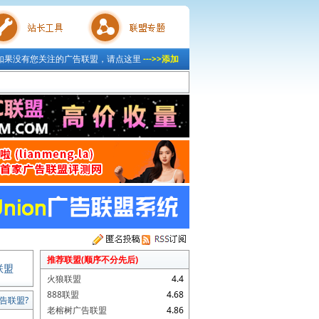
如果没有您关注的广告联盟，请点这里
--->>添加
具
联盟专题
推荐联盟(顺序不分先后)
联盟
火狼联盟
4.4
888联盟
4.68
告联盟?
老榕树广告联盟
4.86