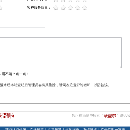
客户服务质量：
←看不清？点一点！
和灌水经本站查明后管理员会将其删除，请网友注意评论者IP，以防被骗。
获取认证代码
|
在线投稿
|
文章频道
|
媒体报道
|
友情链接
|
广告联盟一览表