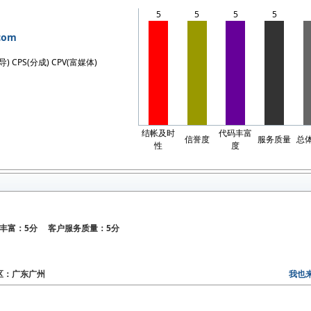
5
5
5
5
.com
导) CPS(分成) CPV(富媒体)
结帐及时
代码丰富
信誉度
服务质量
总
性
度
丰富：5分 客户服务质量：5分
 地区：广东广州
我也