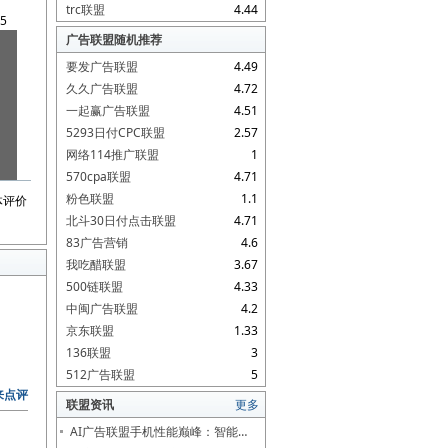
trc联盟
4.44
5
广告联盟随机推荐
要发广告联盟
4.49
久久广告联盟
4.72
一起赢广告联盟
4.51
5293日付CPC联盟
2.57
网络114推广联盟
1
570cpa联盟
4.71
粉色联盟
1.1
体评价
北斗30日付点击联盟
4.71
83广告营销
4.6
我吃醋联盟
3.67
500链联盟
4.33
中闽广告联盟
4.2
京东联盟
1.33
136联盟
3
512广告联盟
5
来点评
联盟资讯
更多
AI广告联盟手机性能巅峰：智能…