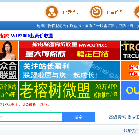
选择广告联盟前先在联盟啦上看看广告联盟评测，谨防上当。
联盟学院
广告代码
站长工
位招商
WIP2000起高价收量
者IP及地址，以免被枪手迷惑。
高级搜索
提交
认领该广