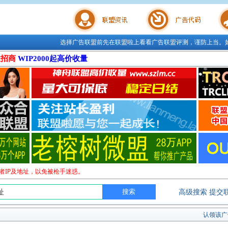
选择广告联盟前先在联盟啦上看看广告联盟评测，谨防上当。
联盟学院
广告代码
站长工
位招商
WIP2000起高价收量
者IP及地址，以免被枪手迷惑。
高级搜索
提交
认领该广