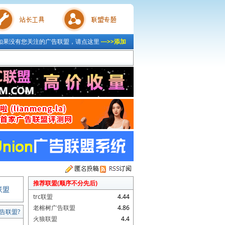
如果没有您关注的广告联盟，请点这里
--->>添加
具
联盟专题
推荐联盟(顺序不分先后)
联盟
trc联盟
4.44
老榕树广告联盟
4.86
告联盟?
火狼联盟
4.4