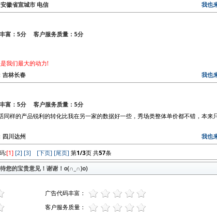
区： 安徽省宣城市 电信
我也
丰富：5分 客户服务质量：5分
是我们最大的动力!
区：吉林长春
我也
丰富：5分 客户服务质量：5分
话同样的产品锐利的转化比我在另一家的数据好一些，秀场类整体单价都不错，本来
区：四川达州
我也
码:
[1]
[2]
[3]
[下页]
[尾页]
第
1/3
页 共
57
条
您的宝贵意见！谢谢！o(∩_∩)o)
广告代码丰富：
客户服务质量：