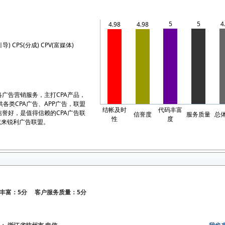
5
5
4
4.98
4.98
引导) CPS(分成) CPV(富媒体)
广告营销服务，主打CPA产品，
各类CPA广告、APP广告，联盟
结帐及时
代码丰富
誉好，是值得信赖的CPA广告联
信誉度
服务质量
总
性
度
就来锐利广告联盟。
丰富：5分 客户服务质量：5分