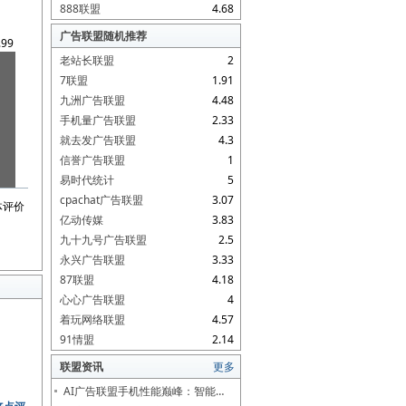
888联盟
4.68
广告联盟随机推荐
.99
老站长联盟
2
7联盟
1.91
九洲广告联盟
4.48
手机量广告联盟
2.33
就去发广告联盟
4.3
信誉广告联盟
1
易时代统计
5
cpachat广告联盟
3.07
体评价
亿动传媒
3.83
九十九号广告联盟
2.5
永兴广告联盟
3.33
87联盟
4.18
心心广告联盟
4
着玩网络联盟
4.57
91情盟
2.14
联盟资讯
更多
AI广告联盟手机性能巅峰：智能…