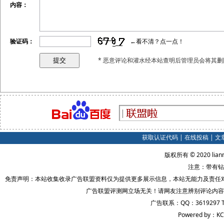
内容：
验证码：
←看不清？点一点！
* 恶意评论和灌水经本站查明后管理员会将其删
获取认证代码
|
在线投稿
|
文
版权所有 © 2020 lian
注意：带有钻
免责声明：本站收集收录广告联盟资料仅为提供更多展示信息，本站无能力及责任
广告联盟评测网立场无关！请网友注意辨别评论内容
广告联系：QQ：3619297 
Powered by：KC