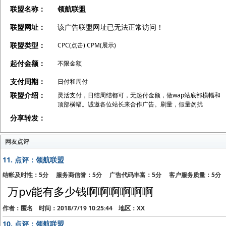
联盟名称：
领航联盟
联盟网址：
该广告联盟网址已无法正常访问！
联盟类型：
CPC(点击) CPM(展示)
起付金额：
不限金额
支付周期：
日付和周付
联盟介绍：
灵活支付，日结周结都可，无起付金额，做wap站底部横幅和
顶部横幅。诚邀各位站长来合作广告。刷量，假量勿扰
分享转发：
网友点评
11.
点评：领航联盟
结帐及时性：5分 服务商信誉：5分 广告代码丰富：5分 客户服务质量：5分
万pv能有多少钱啊啊啊啊啊啊
作者：匿名 时间：2018/7/19 10:25:44 地区：XX
10.
点评：领航联盟