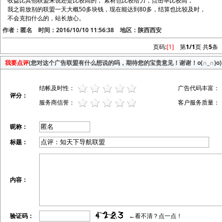
收益比其他联盟来说还是比较高的， 素材也比较给力，点击率比较高，
我之前放别的联盟一天大概50多块钱，现在能达到80多，结算也比较及时，
不会克扣什么的，站长放心。
作者：匿名 时间：2016/10/10 11:56:38 地区：陕西西安
页码:
[1]
第
1/1
页 共
5
条
我要点评
(您对这个广告联盟有什么想说的吗，期待您的宝贵意见！谢谢！o(∩_∩)o)
结帐及时性：
广告代码丰富：
评分：
服务商信誉：
客户服务质量：
昵称：
标题：
内容：
验证码：
←看不清？点一点！