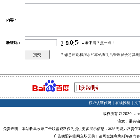
内容：
验证码：
←看不清？点一点！
* 恶意评论和灌水经本站查明后管理员会将其删
获取认证代码
|
在线投稿
|
文
版权所有 © 2020 lian
注意：带有钻
免责声明：本站收集收录广告联盟资料仅为提供更多展示信息，本站无能力及责任
广告联盟评测网立场无关！请网友注意辨别评论内容