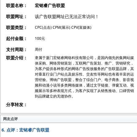
联盟名称：
宏铭睿广告联盟
联盟网址：
该广告联盟网址已无法正常访问！
联盟类型：
CPC(点击) CPM(展示) CPV(富媒体)
起付金额：
100元
支付周期：
周付
联盟介绍：
隶属于厦门宏铭睿网络科技有限公司，是国内领先的集网站媒
体采购、网络营销策划，互联网广告策划、推广、营销研究，
为客户提供各种形式的网络广告投放服务的广告联盟品牌，其
对垂直行业门户站点及娱乐性、交友性等网站也有着丰富的运
营经验。博纳广告联盟，整合了综合门户、电子商务、影音视
频和动漫小说等多类网络媒体，通过文字链接、弹窗互动、视
频展示等多种表现方式，为客户实现了从销售推动、口碑营销
到品牌建立的无缝协作。
分享转发：
网友点评
6.
点评：宏铭睿广告联盟