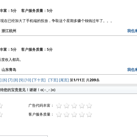
丰富：5分 客户服务质量：5分
，现在已经加大了手机端的投放，争取这个星期多赚个钱钱过年了。。。
区：浙江杭州
我也
丰富：5分 客户服务质量：5分
百度收入都高。
区：山东青岛
我也
]
[6]
[7]
[8]
[9]
[10]
[下十页]
[下页]
[尾页]
第
1/11
页 共
209
条
您的宝贵意见！谢谢！o(∩_∩)o)
广告代码丰富：
客户服务质量：