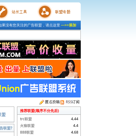
如果没有您关注的广告联盟，请点这里
--->>添加
具
联盟专题
推荐联盟(顺序不分先后)
联盟
trc联盟
4.44
火狼联盟
4.4
告联盟?
888联盟
4.68