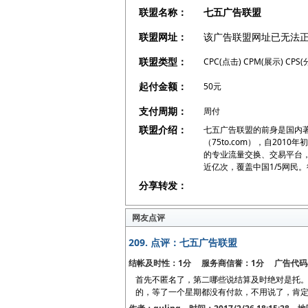
联盟名称：
七五广告联盟
联盟网址：
该广告联盟网址已无法
联盟类型：
CPC(点击) CPM(展示) CPS(
起付金额：
50元
支付周期：
周付
联盟介绍：
七五广告联盟的前身是国内著
（75to.com），自201
的专业流量交换、交易平台
近亿次，覆盖中国1/5网民
分享转发：
网友点评
209.
点评：七五广告联盟
结帐及时性：1分 服务商信誉：1分 广告代码
首先不匿名了，第二哪些说结算及时绝对是托。
的，等了一个星期都没有付款，不用说了，肯