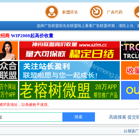
选择广告联盟前先在联盟啦上看看广告联盟评测，谨防上当。
联盟学院
广告代码
站长工
位招商
WIP2000起高价收量
者IP及地址，以免被枪手迷惑。
高级搜索
提交
认领该广