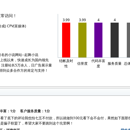
正常访问！
3.99
3.99
4
4
分成) CPV(富媒体)
名的小说网站--起舞小说
0年初上线以来，快速成长为国内领先
结帐及时
代码丰富
信誉度
服务质量
总
，注册站长5万余人，日广告展示量
性
度
。得到众多合作方的肯定与支持！
丰富：1分 客户服务质量：1分
看了底下的评论我也怕七五不付款，所以就做到100元看下会不会付，果然如下面那
定是骗子联盟了，希望大家不要跳到这个坑里啊！