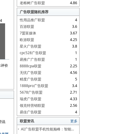
老榕树广告联盟
4.86
广告联盟随机推荐
性用品推广联盟
4
4
百游联盟
3.6
7盟富媒体
3.67
欧游联盟
4.25
星火广告联盟
3.8
cpc528广告联盟
1
易推广广告联盟
1
体评价
8888cpa联盟
2.25
无忧广告联盟
4.56
精度广告联盟
5
1888pro广告联盟
3.4
5678广告联盟
2.71
瑞虎广告联盟
4.33
领克特营销联盟
2.56
易佳广告联盟
4
联盟资讯
更多
些说
AI广告联盟手机性能巅峰：智能…