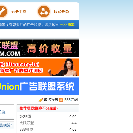
如果没有您关注的广告联盟，请点这里
--->>添加
具
联盟专题
推荐联盟(顺序不分先后)
联盟
trc联盟
4.44
火狼联盟
4.4
告联盟?
888联盟
4.68