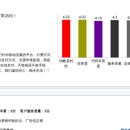
正常访问！
4.33
4.32
4.3
4
4.19
门针对移动流量的平台，计费方式
活的支付方式，无需申请提现，系统
结帐及时
代码丰富
信誉度
服务质量
总
金自动支付，不收税还不收手续
性
度
富，我们诚信待人，细水长流！！
丰富：3分 客户服务质量：3分
效果相对较好点，广告也正规