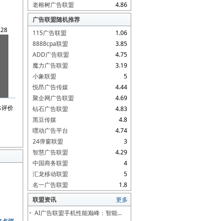
老榕树广告联盟
4.86
广告联盟随机推荐
.28
115广告联盟
1.06
8888cpa联盟
3.85
ADD广告联盟
4.75
魔力广告联盟
3.19
小象联盟
5
悦昂广告传媒
4.44
聚企网广告联盟
4.69
体评价
钻石广告联盟
4.83
黑豆传媒
4.8
嘿动广告平台
4.74
24弹窗联盟
3
智慧广告联盟
4.29
中国商务联盟
4
汇龙移动联盟
5
名一广告联盟
1.8
联盟资讯
更多
AI广告联盟手机性能巅峰：智能…