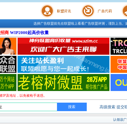
选择广告联盟前先在联盟啦上看看广告联盟评测，谨防上当。
联盟学院
广告代码
站长工
位招商
WIP2000起高价收量
者IP及地址，以免被枪手迷惑。
高级搜索
提交
认领该广