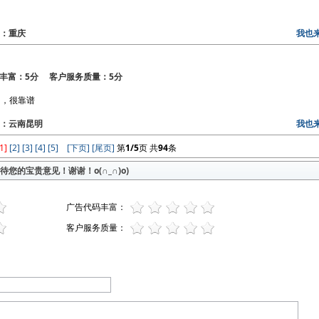
地区：重庆
我也
丰富：5分 客户服务质量：5分
了，很靠谱
地区：云南昆明
我也
[1]
[2]
[3]
[4]
[5]
[下页]
[尾页]
第
1/5
页 共
94
条
您的宝贵意见！谢谢！o(∩_∩)o)
广告代码丰富：
客户服务质量：