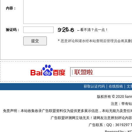
内容：
验证码：
←看不清？点一点！
* 恶意评论和灌水经本站查明后管理员会将其删
获取认证代码
|
在线投稿
|
文
版权所有 © 2020 lian
注意：带有钻
免责声明：本站收集收录广告联盟资料仅为提供更多展示信息，本站无能力及责任
广告联盟评测网立场无关！请网友注意辨别评论内容
广告联系：QQ：3619297 
Powered by：KC