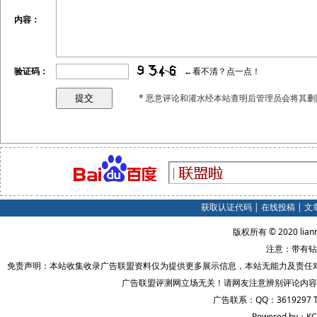
内容：
验证码：
←看不清？点一点！
* 恶意评论和灌水经本站查明后管理员会将其删
获取认证代码
|
在线投稿
|
文
版权所有 © 2020 lian
注意：带有钻
免责声明：本站收集收录广告联盟资料仅为提供更多展示信息，本站无能力及责任
广告联盟评测网立场无关！请网友注意辨别评论内容
广告联系：QQ：3619297 
Powered by：KC