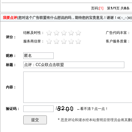
页码:
[1]
第
1/1
页 共
8
条
我要点评
(您对这个广告联盟有什么想说的吗，期待您的宝贵意见！谢谢！o(∩_∩)o)
结帐及时性：
广告代码丰富：
评分：
服务商信誉：
客户服务质量：
昵称：
标题：
内容：
验证码：
←看不清？点一点！
* 恶意评论和灌水经本站查明后管理员会将其删