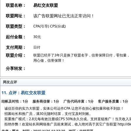
联盟名称：
易红交友联盟
联盟网址：
该广告联盟网址已无法正常访问！
联盟类型：
CPA(引导) CPS(分成)
起付金额：
30元
支付周期：
日付
联盟介绍：
联盟已经开了3年只是换了联盟名字，信誉保障日付，零扣量，
用心做，信誉保障！
分享转发：
网友点评
11.
点评：易红交友联盟
结帐及时性：1分 服务商信誉：1分 广告代码丰富：1分 客户服务质量：1分
诚信百倍的实力大联盟，实体公司运作CPA 让您不在担心被扣量和收不到款！
招募站长和推广员，满30元随时结算，支付宝及时到账。
双重推广模式：2.8元每有效注册或CPS 50%永久分成。支持直链推广！当天收入满
拒绝作弊！欢迎站长和网络推广员前来测试，收入绝对高于其它广告联盟 http://dwz.