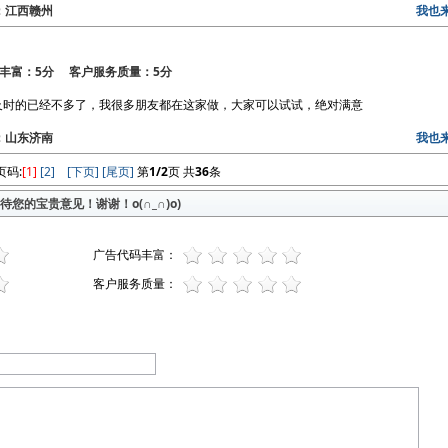
区：江西赣州
我也
丰富：5分 客户服务质量：5分
及时的已经不多了，我很多朋友都在这家做，大家可以试试，绝对满意
区：山东济南
我也
页码:
[1]
[2]
[下页]
[尾页]
第
1/2
页 共
36
条
您的宝贵意见！谢谢！o(∩_∩)o)
广告代码丰富：
客户服务质量：