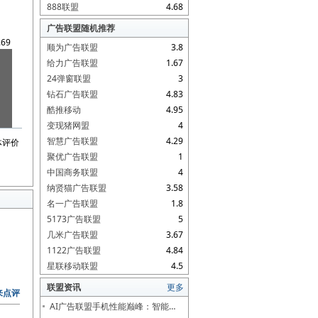
888联盟
4.68
广告联盟随机推荐
.69
顺为广告联盟
3.8
给力广告联盟
1.67
24弹窗联盟
3
钻石广告联盟
4.83
酷推移动
4.95
变现猪网盟
4
智慧广告联盟
4.29
体评价
聚优广告联盟
1
中国商务联盟
4
纳贤猫广告联盟
3.58
名一广告联盟
1.8
5173广告联盟
5
几米广告联盟
3.67
1122广告联盟
4.84
星联移动联盟
4.5
联盟资讯
更多
来点评
AI广告联盟手机性能巅峰：智能…