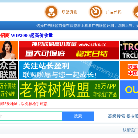
选择广告联盟前先在联盟啦上看看广告联盟评测，谨防上当。
联盟学院
广告代码
站长工
位招商
WIP2000起高价收量
者IP及地址，以免被枪手迷惑。
高级搜索
提交
认领该广