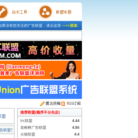
如果没有您关注的广告联盟，请点这里
--->>添加
具
联盟专题
推荐联盟(顺序不分先后)
联盟
trc联盟
4.44
老榕树广告联盟
4.86
告联盟?
火狼联盟
4.4