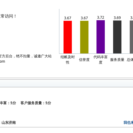
正常访问！
3.72
3.69
3
3.67
3.67
官方后台，绝不扣量，诚邀广大站
结帐及时
代码丰富
信誉度
服务质量
总
com
性
度
丰富：5分 客户服务质量：5分
区：山东济南
我也