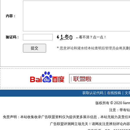
内容：
验证码：
←看不清？点一点！
* 恶意评论和灌水经本站查明后管理员会将其删
获取认证代码
|
在线投稿
|
文
版权所有 © 2020 lian
注意：带有钻
免责声明：本站收集收录广告联盟资料仅为提供更多展示信息，本站无能力及责任
广告联盟评测网立场无关！请网友注意辨别评论内容