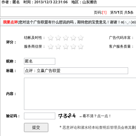
作者：匿名 时间：2013/12/3 22:31:06 地区：山东潍坊
页码:
[1]
第
1/1
页 共
5
条
我要点评
(您对这个广告联盟有什么想说的吗，期待您的宝贵意见！谢谢！o(∩_∩)o)
结帐及时性：
广告代码丰富：
评分：
服务商信誉：
客户服务质量：
昵称：
标题：
内容：
验证码：
←看不清？点一点！
* 恶意评论和灌水经本站查明后管理员会将其删