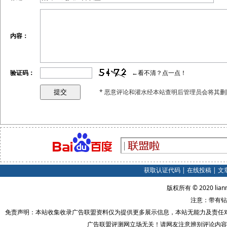
内容：
验证码：
←看不清？点一点！
* 恶意评论和灌水经本站查明后管理员会将其删
获取认证代码
|
在线投稿
|
文
版权所有 © 2020 lian
注意：带有钻
免责声明：本站收集收录广告联盟资料仅为提供更多展示信息，本站无能力及责任
广告联盟评测网立场无关！请网友注意辨别评论内容