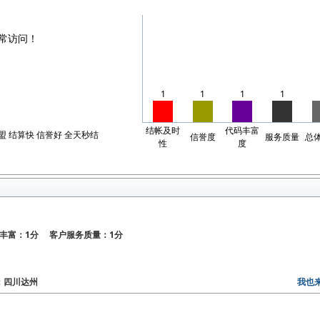
常访问！
1
1
1
1
结帐及时
代码丰富
盟 结算快 信誉好 全天秒结
信誉度
服务质量
总
性
度
丰富：1分 客户服务质量：1分
区：四川达州
我也