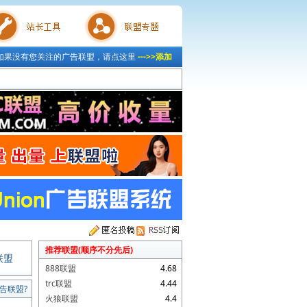
如果没有您关注的广告联盟，请点这里
--->>添加
具
联盟专题
推荐联盟(顺序不分先后)
联盟
888联盟
4.68
trc联盟
4.44
告联盟?
火狼联盟
4.4