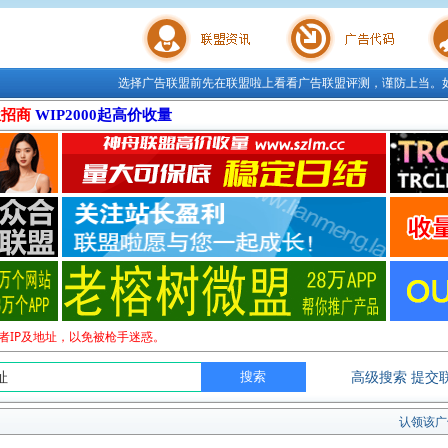
选择广告联盟前先在联盟啦上看看广告联盟评测，谨防上当。
联盟学院
广告代码
站长工
位招商
WIP2000起高价收量
者IP及地址，以免被枪手迷惑。
高级搜索
提交
认领该广