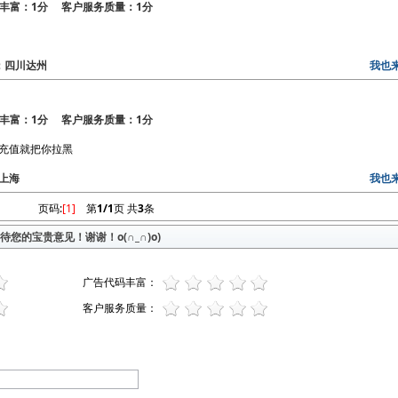
丰富：1分 客户服务质量：1分
区：四川达州
我也
丰富：1分 客户服务质量：1分
人充值就把你拉黑
：上海
我也
页码:
[1]
第
1/1
页 共
3
条
您的宝贵意见！谢谢！o(∩_∩)o)
广告代码丰富：
客户服务质量：