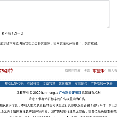
←看不清？点一点！
和灌水经本站查明后管理员会将其删除，请网友注意评论者IP，以防被骗。
获取认证代码
|
在线投稿
|
文章频道
|
媒体报道
|
友情链接
|
广告联盟一览表
版权所有 © 2020 lianmeng.la
广告联盟评测网
保留所有权利
注意：带有钻石标志的广告联盟均为广告。
更多展示信息，本站无能力及责任对任何联盟进行真假以及是否骗子进行评估，所以
立场无关！请网友注意辨别评论内容。因广告联盟行业鱼龙混杂，请各位站长朋友擦亮