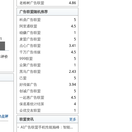
老榕树广告联盟
4.86
广告联盟随机推荐
科鼎广告联盟
5
阿里通联盟
4.5
稳赚广告联盟
1
1
麦盟广告联盟
5
点心广告联盟
3.41
千万广告传媒
4.5
体评价
999联盟
5
众聚广告联盟
1
黑马广告联盟
2.43
己盟
5
好传媒广告
3.94
创诚广告联盟
5
一起惠广告联盟
4.5
保底看统计结算
4
众优交友联盟
1
来点评
联盟资讯
更多
AI广告联盟手机性能巅峰：智能…