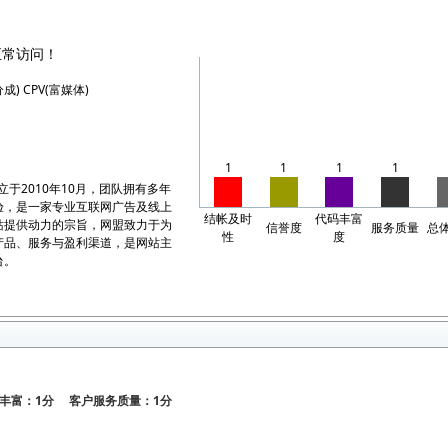
正常访问！
分成) CPV(富媒体)
1
1
1
1
）成立于2010年10月，团队拥有多年
验，是一家专业互联网广告及线上
结帐及时
代码丰富
站提供动力的宗旨，网盟致力于为
信誉度
服务质量
总
性
度
产品、服务与盈利渠道，是网站主
台。
丰富：1分 客户服务质量：1分