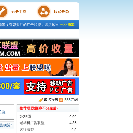
如果没有您关注的广告联盟，请点这里
--->>添加
具
联盟专题
推荐联盟(顺序不分先后)
联盟
trc联盟
4.44
老榕树广告联盟
4.86
告联盟?
火狼联盟
4.4