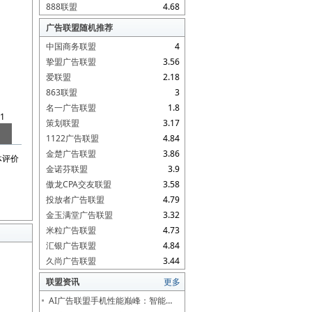
888联盟
4.68
广告联盟随机推荐
中国商务联盟
4
挚盟广告联盟
3.56
爱联盟
2.18
863联盟
3
名一广告联盟
1.8
1
策划联盟
3.17
1122广告联盟
4.84
金楚广告联盟
3.86
体评价
金诺芬联盟
3.9
傲龙CPA交友联盟
3.58
投放者广告联盟
4.79
金玉满堂广告联盟
3.32
米粒广告联盟
4.73
汇银广告联盟
4.84
久尚广告联盟
3.44
联盟资讯
更多
AI广告联盟手机性能巅峰：智能…