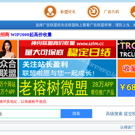
选择广告联盟前先在联盟啦上看看广告联盟评测，谨防上当。
联盟学院
广告代码
站长工
位招商
WIP2000起高价收量
者IP及地址，以免被枪手迷惑。
高级搜索
提交
认领该广