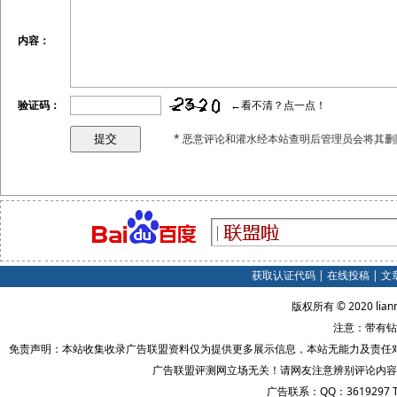
内容：
验证码：
←看不清？点一点！
* 恶意评论和灌水经本站查明后管理员会将其删
获取认证代码
|
在线投稿
|
文
版权所有 © 2020 lian
注意：带有钻
免责声明：本站收集收录广告联盟资料仅为提供更多展示信息，本站无能力及责任
广告联盟评测网立场无关！请网友注意辨别评论内容
广告联系：QQ：3619297 