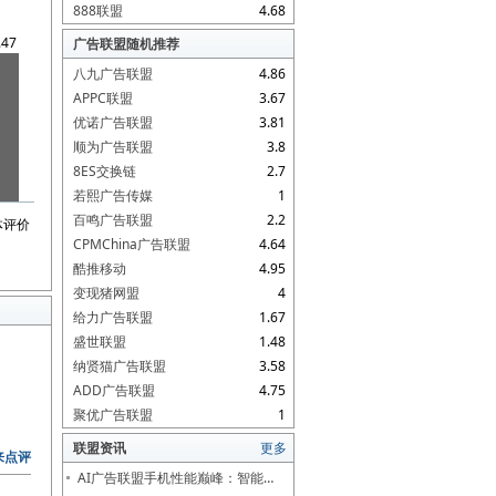
888联盟
4.68
.47
广告联盟随机推荐
八九广告联盟
4.86
APPC联盟
3.67
优诺广告联盟
3.81
顺为广告联盟
3.8
8ES交换链
2.7
若熙广告传媒
1
百鸣广告联盟
2.2
体评价
CPMChina广告联盟
4.64
酷推移动
4.95
变现猪网盟
4
给力广告联盟
1.67
盛世联盟
1.48
纳贤猫广告联盟
3.58
ADD广告联盟
4.75
聚优广告联盟
1
联盟资讯
更多
来点评
AI广告联盟手机性能巅峰：智能…