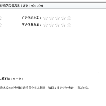
您的宝贵意见！谢谢！o(∩_∩)o)
广告代码丰富：
客户服务质量：
←看不清？点一点！
和灌水经本站查明后管理员会将其删除，请网友注意评论者IP，以防被骗。