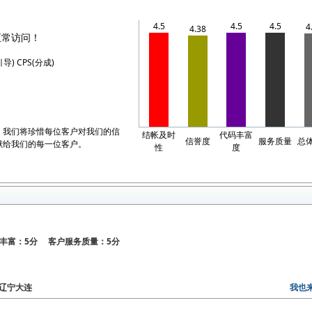
4.5
4.5
4.5
4
4.38
正常访问！
引导) CPS(分成)
，我们将珍惜每位客户对我们的信
结帐及时
代码丰富
信誉度
服务质量
总
献给我们的每一位客户。
性
度
丰富：5分 客户服务质量：5分
区：辽宁大连
我也