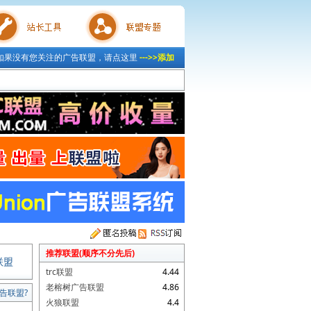
如果没有您关注的广告联盟，请点这里
--->>添加
具
联盟专题
推荐联盟(顺序不分先后)
联盟
trc联盟
4.44
老榕树广告联盟
4.86
告联盟?
火狼联盟
4.4