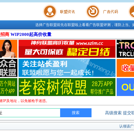
选择广告联盟前先在联盟啦上看看广告联盟评测，谨防上当。
联盟学院
广告代码
站长工
位招商
WIP2000起高价收量
者IP及地址，以免被枪手迷惑。
高级搜索
提交
认领该广