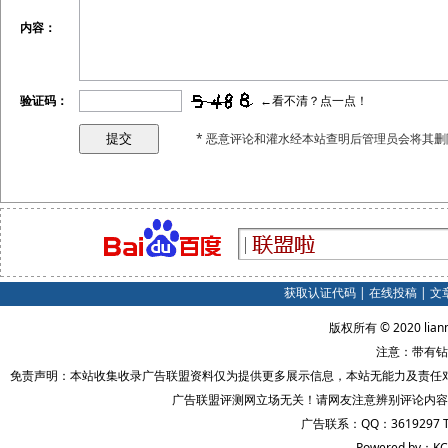
内容：
验证码：
←看不清？点一点！
* 恶意评论和灌水经本站查明后管理员会将其删
获取认证代码
|
在线投稿
|
文
版权所有 © 2020 lian
注意：带有钻
免责声明：本站收集收录广告联盟资料仅为提供更多展示信息，本站无能力及责任
广告联盟评测网立场无关！请网友注意辨别评论内容
广告联系：QQ：3619297 
Powered by：KC