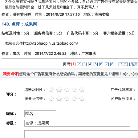
为什么没有零分呢？我想给零分，别的不多说，自己通过广告链接在聚美给老婆买
候后台能看到佣金，过了几天就是0佣金了。真不想骂人！
作者：没有零分吗 时间：2014/9/29 17:57:10 地区：湖南娄底
140.
点评：成果网
结帐及时性：5分 服务商信誉：5分 广告代码丰富：5分 客户服务质量：5分
求站长合作http://taohaopin.uz.taobao.com/
作者：匿名 时间：2014/7/22 2:46:53 地区：广东肇庆
页码:
[1]
[2]
[3]
[4]
[5]
[6]
[7]
[8]
[下页]
[尾页
我要点评
(您对这个广告联盟有什么想说的吗，期待您的宝贵意见！谢谢！o(∩_∩)o)
结帐及时性：
广告代码丰富：
评分：
服务商信誉：
客户服务质量：
昵称：
标题：