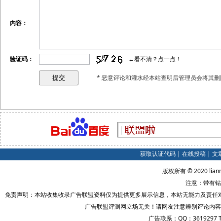
内容：
验证码：
←看不清？点一点！
* 恶意评论和灌水经本站查明后管理员会将其删
获取认证代码
|
在线投稿
|
文
版权所有 © 2020 lian
注意：带有钻
免责声明：本站收集收录广告联盟资料仅为提供更多展示信息，本站无能力及责任
广告联盟评测网立场无关！请网友注意辨别评论内容
广告联系：QQ：3619297 